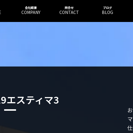
会社概要
問合せ
ブログ
E
COMPANY
CONTACT
BLOG
019エスティマ3
お
マ
仕