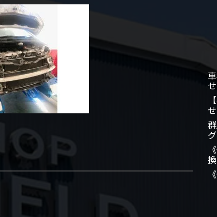
車
せ
【
せ
群
グ
《
換
《