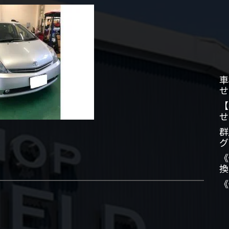
車
せ
【
せ
群
グ
《
換
《