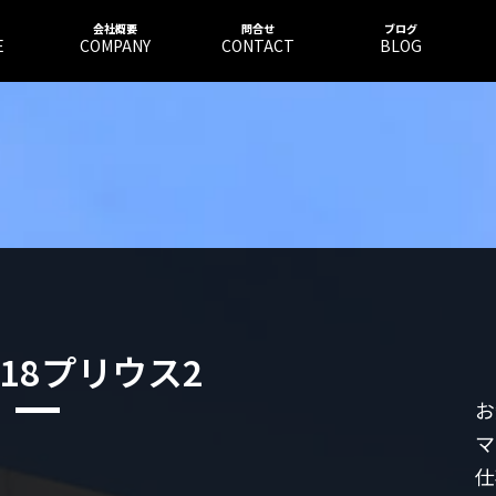
会社概要
問合せ
ブログ
E
COMPANY
CONTACT
BLOG
818プリウス2
お
マ
仕