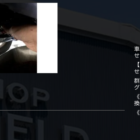
車
せ
【
せ
群
グ
《
換
《