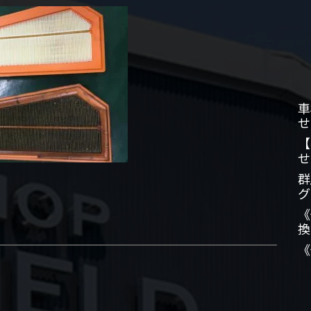
車
せ
【
せ
群
グ
《
換
《