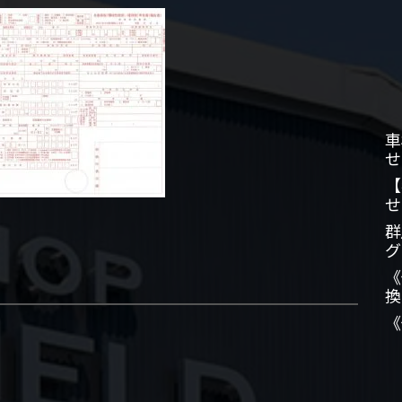
車
せ
【
せ
群
グ
《
換
《